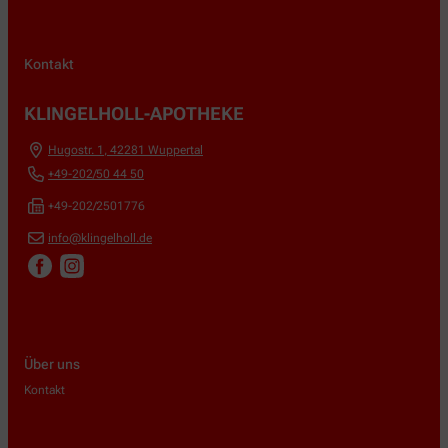
Kontakt
KLINGELHOLL-APOTHEKE
Hugostr. 1
,
42281
Wuppertal
+49-202/50 44 50
+49-202/2501776
info@klingelholl.de
Über uns
Kontakt