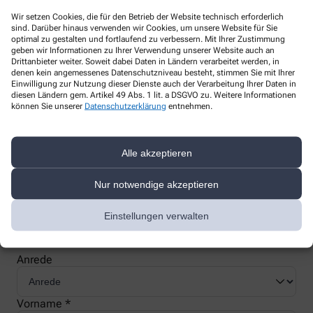
Wir setzen Cookies, die für den Betrieb der Website technisch erforderlich
sind. Darüber hinaus verwenden wir Cookies, um unsere Website für Sie
optimal zu gestalten und fortlaufend zu verbessern. Mit Ihrer Zustimmung
geben wir Informationen zu Ihrer Verwendung unserer Website auch an
Drittanbieter weiter. Soweit dabei Daten in Ländern verarbeitet werden, in
Nachweis Ihrer Befreiung
denen kein angemessenes Datenschutzniveau besteht, stimmen Sie mit Ihrer
Einwilligung zur Nutzung dieser Dienste auch der Verarbeitung Ihrer Daten in
diesen Ländern gem. Artikel 49 Abs. 1 lit. a DSGVO zu. Weitere Informationen
können Sie unserer
Datenschutzerklärung
entnehmen.
Wenn Sie einen Ausweis über die Befreiung der gesetzlichen
Zuzahlung haben, können wir diese Info speichern und Sie
müssen Ihren Ausweis nicht immer vorzeigen.
Alle akzeptieren
Nur notwendige akzeptieren
Kundenkarte beantragen
Einstellungen verwalten
Jetzt schnell und einfach online beantragen und beim nächsten
Besuch bei uns in der Apotheke abholen.
Anrede
Vorname *